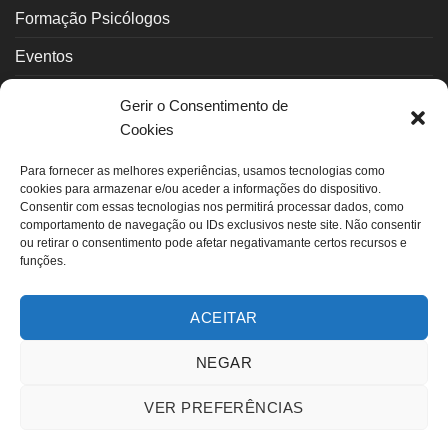
Formação Psicólogos
Eventos
Psicoterapeutas
Gerir o Consentimento de
Cookies
Contactos
Para fornecer as melhores experiências, usamos tecnologias como
INFORMAÇÃO LEGAL
cookies para armazenar e/ou aceder a informações do dispositivo.
Consentir com essas tecnologias nos permitirá processar dados, como
comportamento de navegação ou IDs exclusivos neste site. Não consentir
ou retirar o consentimento pode afetar negativamante certos recursos e
Política Privacidade
funções.
Política de Cookies (UE)
ACEITAR
Termos de uso
Livro de Reclamações
NEGAR
Livro de Elogios
VER PREFERÊNCIAS