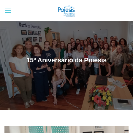
Skip
to
content
15º Aniversário da Poiesis