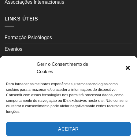
Associações Internacionais
LINKS ÚTEIS
Formação Psicólogos
Eventos
Psicoterapeutas
Gerir o Consentimento de
Cookies
Contactos
Para fornecer as melhores experiências, usamos tecnologias como
INFORMAÇÃO LEGAL
cookies para armazenar e/ou aceder a informações do dispositivo.
Consentir com essas tecnologias nos permitirá processar dados, como
comportamento de navegação ou IDs exclusivos neste site. Não consentir
ou retirar o consentimento pode afetar negativamante certos recursos e
Política Privacidade
funções.
Política de Cookies (UE)
ACEITAR
Termos de uso