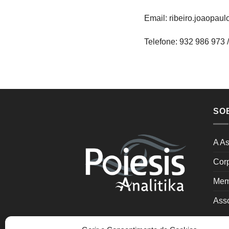
Email: ribeiro.joaopa
Telefone: 932 986 973 
SO
A As
Cor
Mem
Asso