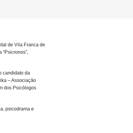
tal de Vila Franca de
a “Psicronos”,
o candidato da
tika – Associação
em dos Psicólogos
ica, psicodrama e