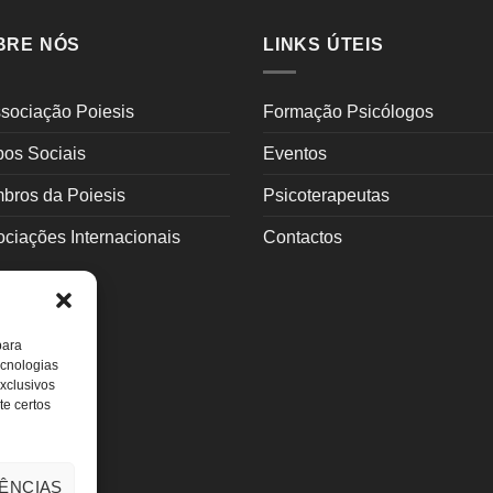
BRE NÓS
LINKS ÚTEIS
sociação Poiesis
Formação Psicólogos
pos Sociais
Eventos
bros da Poiesis
Psicoterapeutas
ciações Internacionais
Contactos
para
ecnologias
xclusivos
te certos
ÊNCIAS