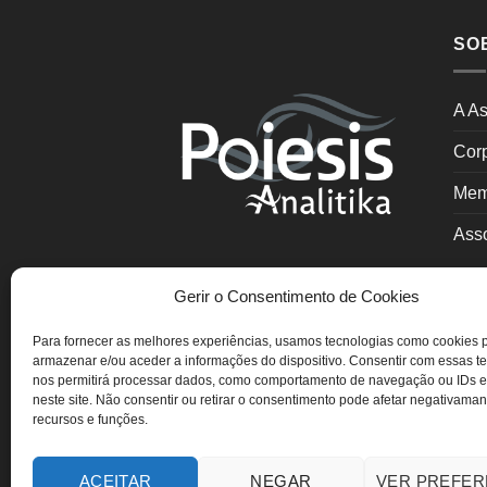
SO
A As
Cor
Mem
Asso
Gerir o Consentimento de Cookies
Para fornecer as melhores experiências, usamos tecnologias como cookies 
Poiesis Analitika – Associação
armazenar e/ou aceder a informações do dispositivo. Consentir com essas t
nos permitirá processar dados, como comportamento de navegação ou IDs e
Portuguesa de Psicoterapia
neste site. Não consentir ou retirar o consentimento pode afetar negativaman
Psicanalítica de Casal e Família
recursos e funções.
ACEITAR
NEGAR
VER PREFER