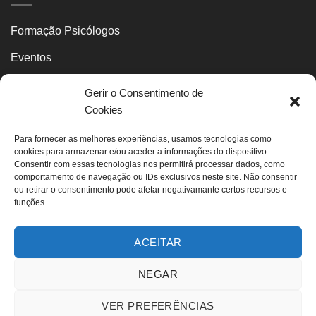
Formação Psicólogos
Eventos
Psicoterapeutas
Gerir o Consentimento de
Cookies
Contactos
Para fornecer as melhores experiências, usamos tecnologias como
INFORMAÇÃO LEGAL
cookies para armazenar e/ou aceder a informações do dispositivo.
Consentir com essas tecnologias nos permitirá processar dados, como
comportamento de navegação ou IDs exclusivos neste site. Não consentir
ou retirar o consentimento pode afetar negativamante certos recursos e
Política Privacidade
funções.
Política de Cookies (UE)
ACEITAR
Termos de uso
Livro de Reclamações
NEGAR
Livro de Elogios
VER PREFERÊNCIAS