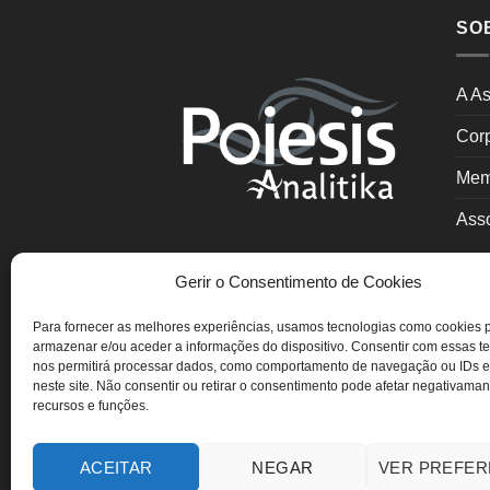
SO
A As
Cor
Mem
Asso
Gerir o Consentimento de Cookies
Para fornecer as melhores experiências, usamos tecnologias como cookies 
Poiesis Analitika – Associação
armazenar e/ou aceder a informações do dispositivo. Consentir com essas t
nos permitirá processar dados, como comportamento de navegação ou IDs e
Portuguesa de Psicoterapia
neste site. Não consentir ou retirar o consentimento pode afetar negativaman
Psicanalítica de Casal e Família
recursos e funções.
ACEITAR
NEGAR
VER PREFER