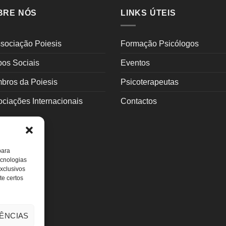
BRE NÓS
LINKS ÚTEIS
sociação Poiesis
Formação Psicólogos
pos Sociais
Eventos
bros da Poiesis
Psicoterapeutas
ciações Internacionais
Contactos
para
ecnologias
xclusivos
te certos
ÊNCIAS