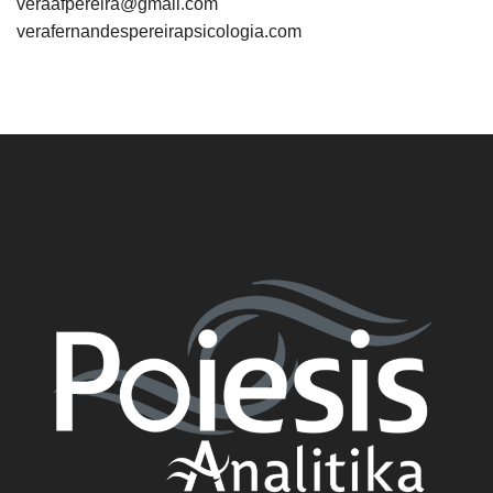
veraafpereira@gmail.com
verafernandespereirapsicologia.com