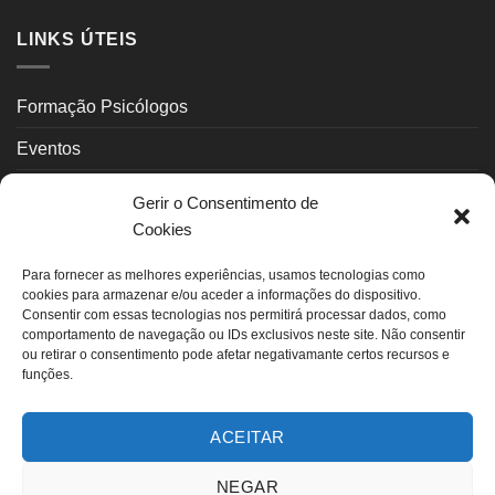
LINKS ÚTEIS
Formação Psicólogos
Eventos
Psicoterapeutas
Gerir o Consentimento de
Cookies
Contactos
Para fornecer as melhores experiências, usamos tecnologias como
INFORMAÇÃO LEGAL
cookies para armazenar e/ou aceder a informações do dispositivo.
Consentir com essas tecnologias nos permitirá processar dados, como
comportamento de navegação ou IDs exclusivos neste site. Não consentir
ou retirar o consentimento pode afetar negativamante certos recursos e
Política Privacidade
funções.
Política de Cookies (UE)
ACEITAR
Termos de uso
Livro de Reclamações
NEGAR