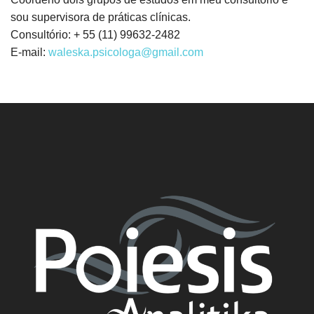
sou supervisora de práticas clínicas.
Consultório: + 55 (11) 99632-2482
E-mail:
waleska.psicologa@gmail.com