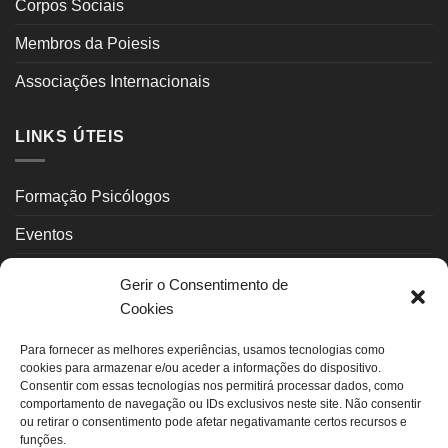
Corpos Sociais
Membros da Poiesis
Associações Internacionais
LINKS ÚTEIS
Formação Psicólogos
Eventos
Psicoterapeutas
Gerir o Consentimento de
Cookies
Contactos
Para fornecer as melhores experiências, usamos tecnologias como
INFORMAÇÃO LEGAL
cookies para armazenar e/ou aceder a informações do dispositivo.
Consentir com essas tecnologias nos permitirá processar dados, como
comportamento de navegação ou IDs exclusivos neste site. Não consentir
ou retirar o consentimento pode afetar negativamante certos recursos e
Política Privacidade
funções.